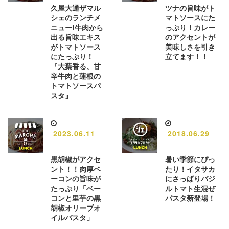
久屋大通ザマル
ツナの旨味がト
シェのランチメ
マトソースにた
ニュー!牛肉から
っぷり！カレー
出る旨味エキス
のアクセントが
がトマトソース
美味しさを引き
にたっぷり！
立てます！！
『大葉香る、甘
辛牛肉と蓮根の
トマトソースパ
スタ』
2023.06.11
2018.06.29
黒胡椒がアクセ
暑い季節にぴっ
ント！！肉厚ベ
たり！イタサカ
ーコンの旨味が
にさっぱりバジ
たっぷり「ベー
ルトマト生混ぜ
コンと里芋の黒
パスタ新登場！
胡椒オリーブオ
イルパスタ」