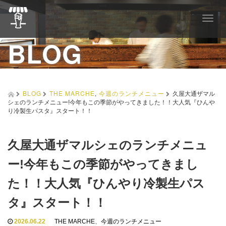
T
o
BLOG
g
g
l
e
n
a
BLOG
THE MARCHE
,
今週のランチメニュー
久屋大通ザマル
v
シェのランチメニュー!今年もこの季節がやってきました！！大人気『ひんや
i
り冷製生パスタ』スタート！！
g
a
t
久屋大通ザマルシェのランチメニュ
i
o
ー!今年もこの季節がやってきまし
n
た！！大人気『ひんやり冷製生パス
タ』スタート！！
2026.06.22
THE MARCHE
、
今週のランチメニュー