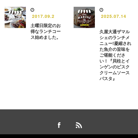
2017.09.2
2025.07.14
土曜日限定のお
得なランチコー
久屋大通ザマル
ス始めました。
シェのランチメ
ニュー!凝縮され
た魚介の旨味を
ご堪能くださ
い！『貝柱とイ
ンゲンのビスク
クリームソース
パスタ』