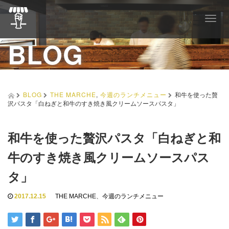
T
o
BLOG
g
g
l
e
n
a
BLOG
THE MARCHE
,
今週のランチメニュー
和牛を使った贅
v
沢パスタ「白ねぎと和牛のすき焼き風クリームソースパスタ」
i
g
a
和牛を使った贅沢パスタ「白ねぎと和
t
i
牛のすき焼き風クリームソースパス
o
n
タ」
2017.12.15
THE MARCHE
、
今週のランチメニュー