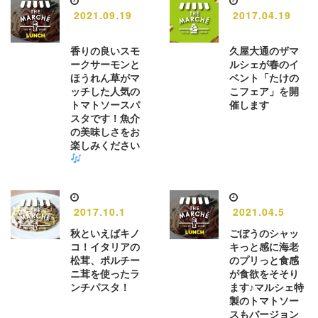
2021.09.19
2017.04.19
香りの良いスモ
久屋大通のザマ
ークサーモンと
ルシェが春のイ
ほうれん草がマ
ベント「たけの
ッチした人気の
こフェア」を開
トマトソースパ
催します
スタです！魚介
の美味しさをお
楽しみください
2017.10.1
2021.04.5
秋といえばキノ
ごぼうのシャッ
コ！イタリアの
キっと感に海老
松茸、ポルチー
のプリっと食感
ニ茸を使ったラ
が食欲をそそり
ンチパスタ！
ます♪マルシェ特
製のトマトソー
スもバージョン