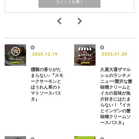
2020.12.19
2023.01.29
燻製の香りがた
久屋大通ザマル
まらない♪『スモ
シェのランチメ
ークサーモンと
ニュー!贅沢な蟹
ほうれん草のト
味噌クリームと
マトソースパス
イカの旨味が魚
タ』
介好きにはたま
らない！『イカ
とインゲンの蟹
味噌クリームソ
ースパスタ』