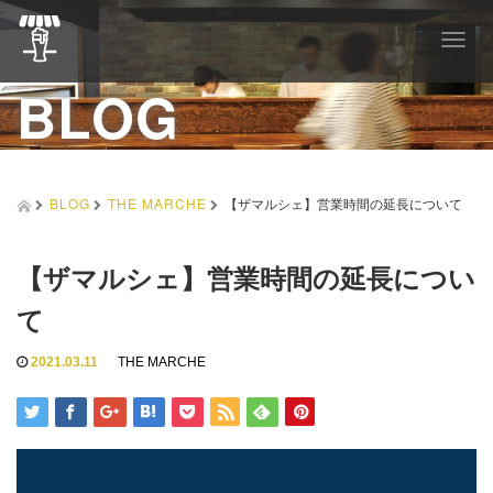
T
o
BLOG
g
g
l
e
n
a
BLOG
THE MARCHE
【ザマルシェ】営業時間の延長について
v
i
g
【ザマルシェ】営業時間の延長につい
a
t
て
i
o
2021.03.11
THE MARCHE
n