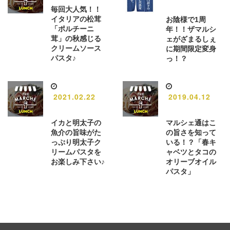
毎回大人気！！
イタリアの松茸
お陰様で1周
「ポルチーニ
年！！ザマルシ
茸」の秋感じる
ェがざまるしぇ
クリームソース
に期間限定変身
パスタ♪
っ！？
2021.02.22
2019.04.12
イカと明太子の
マルシェ通はこ
魚介の旨味がた
の旨さを知って
っぷり明太子ク
いる！？「春キ
リームパスタを
ャベツとタコの
お楽しみ下さい♪
オリーブオイル
パスタ」