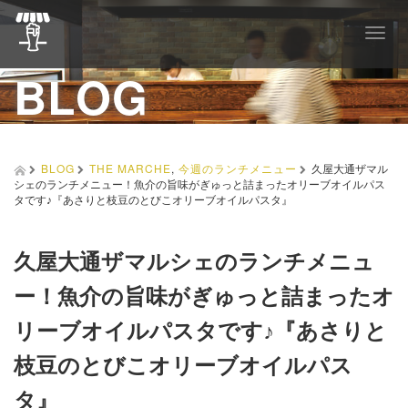
T
o
BLOG
g
g
l
e
n
a
BLOG
THE MARCHE
,
今週のランチメニュー
久屋大通ザマル
v
シェのランチメニュー！魚介の旨味がぎゅっと詰まったオリーブオイルパス
i
タです♪『あさりと枝豆のとびこオリーブオイルパスタ』
g
a
t
久屋大通ザマルシェのランチメニュ
i
o
ー！魚介の旨味がぎゅっと詰まったオ
n
リーブオイルパスタです♪『あさりと
枝豆のとびこオリーブオイルパス
タ』