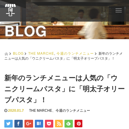
T
o
BLOG
g
g
l
e
n
a
BLOG
THE MARCHE
,
今週のランチメニュー
新年のランチメ
v
ニューは人気の「ウニクリームパスタ」に「明太子オリーブパスタ」！
i
g
a
新年のランチメニューは人気の「ウ
t
i
ニクリームパスタ」に「明太子オリー
o
n
ブパスタ」！
2020.01.7
THE MARCHE
、
今週のランチメニュー